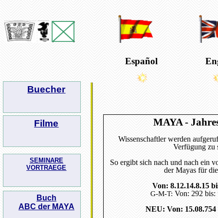
Espa
ñ
ol
En
Buecher
MAYA - Jahre
Filme
Wissenschaftler werden aufgeruf
Verfügung zu s
SEMINARE
So ergibt sich nach und nach ein v
VORTRAEGE
der Mayas für di
Von: 8.12.14.8.15 bi
Von: 292 bis:
G-M-T:
Buch
ABC der MAYA
NEU: Von: 15.08.754 b